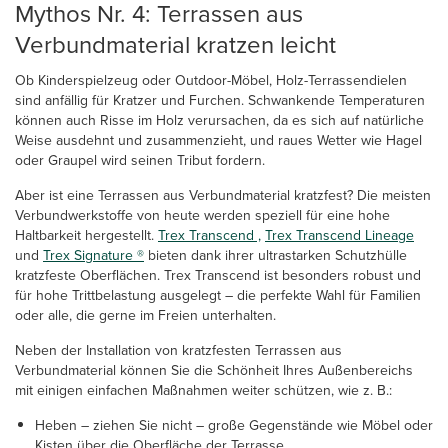
Mythos Nr. 4: Terrassen aus
Verbundmaterial kratzen leicht
Ob Kinderspielzeug oder Outdoor-Möbel, Holz-Terrassendielen
sind anfällig für Kratzer und Furchen. Schwankende Temperaturen
können auch Risse im Holz verursachen, da es sich auf natürliche
Weise ausdehnt und zusammenzieht, und raues Wetter wie Hagel
oder Graupel wird seinen Tribut fordern.
Aber ist eine Terrassen aus Verbundmaterial kratzfest? Die meisten
Verbundwerkstoffe von heute werden speziell für eine hohe
Haltbarkeit hergestellt.
Trex Transcend ,
Trex Transcend Lineage
und
Trex Signature ®
bieten dank ihrer ultrastarken Schutzhülle
kratzfeste Oberflächen. Trex Transcend ist besonders robust und
für hohe Trittbelastung ausgelegt – die perfekte Wahl für Familien
oder alle, die gerne im Freien unterhalten.
Neben der Installation von kratzfesten Terrassen aus
Verbundmaterial können Sie die Schönheit Ihres Außenbereichs
mit einigen einfachen Maßnahmen weiter schützen, wie z. B.:
Heben – ziehen Sie nicht – große Gegenstände wie Möbel oder
Kisten über die Oberfläche der Terrasse.