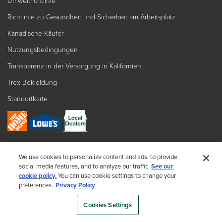
Umweltrichtlinie
Richtlinie zu Gesundheit und Sicherheit am Arbeitsplatz
Kanadische Käufer
Nutzungsbedingungen
Transparenz in der Versorgung in Kalifornien
Trex-Bekleidung
Standortkarte
Alle Einzelhändler finden
We use cookies to personalize content and ads, to provide
social media features, and to analyze our traffic.
See our
Rufen Sie uns an: 1-800-BUY-TREX
cookie policy.
You can use cookie settings to change your
preferences.
Privacy Policy
Cookies Settings
Copyright © 2025 Trex Company, Inc. Alle Rechte vorbehalten.
Fotos und Videos © 2025 Warner Bros. Discovery, Inc. oder seine