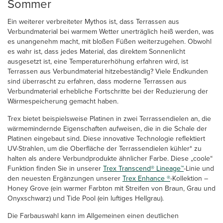
Sommer
Ein weiterer verbreiteter Mythos ist, dass Terrassen aus
Verbundmaterial bei warmem Wetter unerträglich heiß werden, was
es unangenehm macht, mit bloßen Füßen weiterzugehen. Obwohl
es wahr ist, dass jedes Material, das direktem Sonnenlicht
ausgesetzt ist, eine Temperaturerhöhung erfahren wird, ist
Terrassen aus Verbundmaterial hitzebeständig? Viele Endkunden
sind überrascht zu erfahren, dass moderne Terrassen aus
Verbundmaterial erhebliche Fortschritte bei der Reduzierung der
Wärmespeicherung gemacht haben.
Trex bietet beispielsweise Platinen in zwei Terrassendielen an, die
wärmemindernde Eigenschaften aufweisen, die in die Schale der
Platinen eingebaut sind. Diese innovative Technologie reflektiert
UV-Strahlen, um die Oberfläche der Terrassendielen kühler* zu
halten als andere Verbundprodukte ähnlicher Farbe. Diese „coole“
Funktion finden Sie in unserer
Trex Transcend® Lineage™
-Linie und
den neuesten Ergänzungen unserer
Trex Enhance ®
-Kollektion –
Honey Grove (ein warmer Farbton mit Streifen von Braun, Grau und
Onyxschwarz) und Tide Pool (ein luftiges Hellgrau).
Die Farbauswahl kann im Allgemeinen einen deutlichen