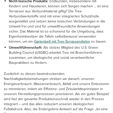
Nicht-toxische Produkte
: Endkunden, insbesondere mit
Kindern und Haustieren, können sich Sorgen machen ... ist eine
Terrassen aus Verbundmaterial giftig? Die Trex-
Verbundwerkstoffe sind mit einer integrierten Schutzhülle
ausgestattet und setzen keine toxischen Verbindungen in die
Umwelt frei und sind für umweltfreundliche Anwendungen
sicher. Das Material ist so schonend für die Umgebung, dass
Eigenheimbesitzer die Tafeln selbstbewusst verwenden
können, um ein
Gartenbett mit Trex-Terrassendielen
zu bauen.
Umweltführerschaft:
Als stolzes Mitglied des U.S. Green
Building Council (USGBC) arbeitet Trex mit Branchenführern
zusammen, um ökologische und sozial verantwortliche
Baupraktiken zu fördern.
Zusätzlich zu diesen beeindruckenden
Nachhaltigkeitsbemühungen streben wir danach, unseren
Energieverbrauch, Wasserverbrauch, Abfall und unsere Emissionen
zu minimieren, indem wir Effizienz- und Zirkularitätsprinzipien in
unseren Herstellungsprozessen priorisieren. Als ein gutes Beispiel
wird fast der gesamte Produktionsschrott wieder in den Prozess
integriert – und das alles reduziert unseren ökologischen
Fußabdruck. Also, die Endergebnis-Antwort auf die Frage: „Ist eine