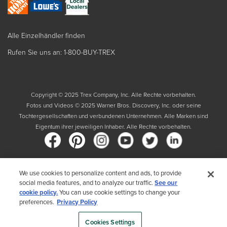
Alle Einzelhändler finden
Rufen Sie uns an: 1-800-BUY-TREX
Copyright © 2025 Trex Company, Inc. Alle Rechte vorbehalten.
Fotos und Videos © 2025 Warner Bros. Discovery, Inc. oder seine
Tochtergesellschaften und verbundenen Unternehmen. Alle Marken sind
Eigentum ihrer jeweiligen Inhaber. Alle Rechte vorbehalten.
We use cookies to personalize content and ads, to provide
Land
social media features, and to analyze our traffic.
See our
cookie policy.
You can use cookie settings to change your
Indem Sie Ihr Land auswählen, bestätigen Sie, dass Sie die
preferences.
Privacy Policy
Datenschutzrichtlinie von Trex gelesen haben
Cookies Settings