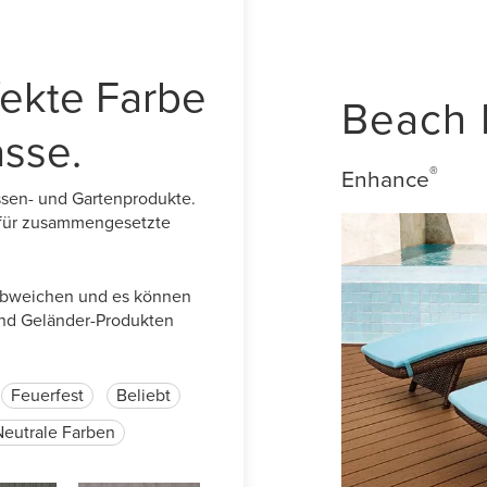
fekte Farbe
Beach
asse.
®
Enhance
assen- und Gartenprodukte.
 für zusammengesetzte
 abweichen und es können
und Geländer-Produkten
Feuerfest
Beliebt
Neutrale Farben