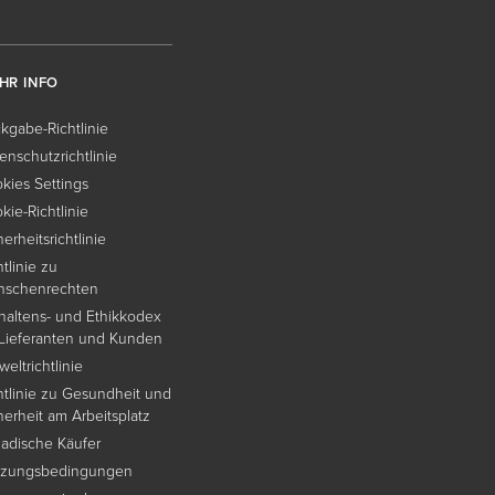
HR INFO
kgabe-Richtlinie
enschutzrichtlinie
kies Settings
kie-Richtlinie
herheitsrichtlinie
htlinie zu
nschenrechten
haltens- und Ethikkodex
 Lieferanten und Kunden
eltrichtlinie
htlinie zu Gesundheit und
herheit am Arbeitsplatz
adische Käufer
tzungsbedingungen