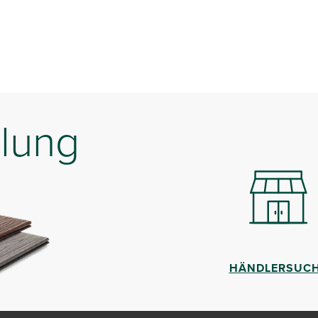
lung
HÄNDLERSUC