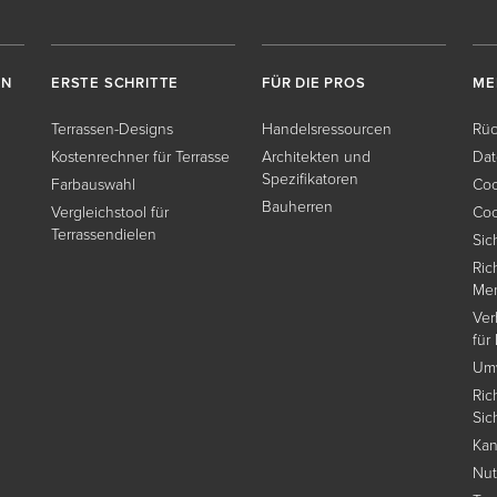
EN
ERSTE SCHRITTE
FÜR DIE PROS
ME
Terrassen-Designs
Handelsressourcen
Rüc
Kostenrechner für Terrasse
Architekten und
Dat
Spezifikatoren
Farbauswahl
Coo
Bauherren
Vergleichstool für
Coo
Terrassendielen
Sic
Ric
Me
Ver
für
Umw
Ric
Sic
Kan
Nu