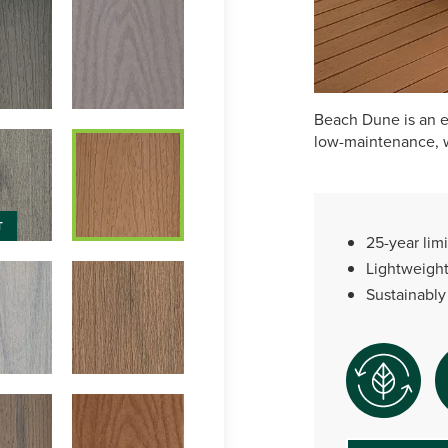
Beach Dune is an e
low-maintenance, w
T
25-year limi
Lightweight
Sustainabl