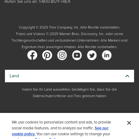
Rufen Sie uns an: 1-800-BUY-TREX
Copyright © 2025 Trex Company, Inc. Alle Rechte vorbehalten.
Fotos und Videos © 2025 Warner Bros. Discovery, Inc. oder seine
Tochtergesellschaften und verbundenen Unternehmen. Alle Marken sind
Eigentum ihrer jeweiligen Inhaber. Alle Rechte vorbehalten.
Land
Indem Sie Ihr Land auswählen, bestätigen Sie, dass Sie die
Datenschutzrichtlinie von Trex gelesen haben
We use cookies to personalize content and ads, to provide
social media features, and to analyze our traffic.
See our
cookie policy.
You can use cookie settings to change your