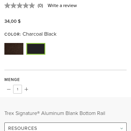
(0)
Write a review
No
rating
value.
34,00 $
Same
page
link.
Charcoal Black
COLOR:
MENGE
Trex Signature® Aluminum Blank Bottom Rail
RESOURCES