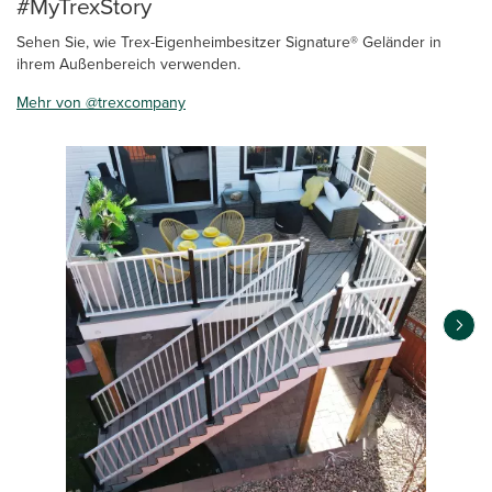
#MyTrexStory
Sehen Sie, wie Trex-Eigenheimbesitzer Signature® Geländer in
ihrem Außenbereich verwenden.
Mehr von @trexcompany
Media Carousel
Carousel with product photos. Use the previous and next buttons 