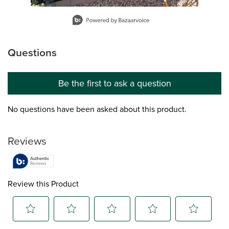
Slidepanel 1 of 12, Showing items 1 to 1 of 12.
Questions
No questions have been asked about this product.
Be the first to ask a question
No questions have been asked about this product.
Reviews
Review this Product
Select
Select
Select
Select
Select