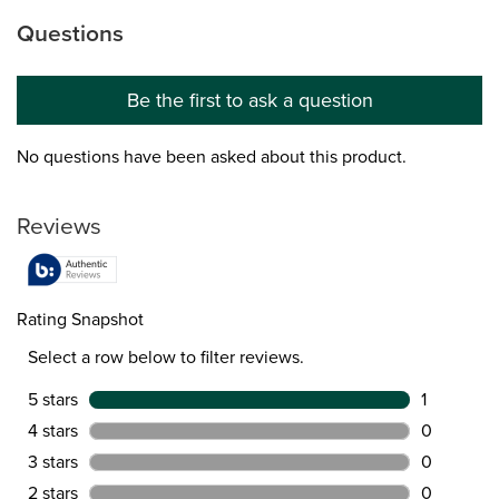
Questions
No questions have been asked about this product.
Be the first to ask a question
No questions have been asked about this product.
Reviews
Rating Snapshot
Select a row below to filter reviews.
5 stars
stars
1
1 review w
4 stars
stars
0
0 reviews 
3 stars
stars
0
0 reviews 
2 stars
stars
0