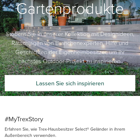
Gartenprodukte
Stöbern Sie in unserer Kollektion mit Designideen,
Ratschlägen von Branchenexperten, Hilfe und
Geschichten der Eigenheimbesitzer, um Ihr
nächstes Outdoor-Projekt zu inspirieren.
Lassen Sie sich inspirieren
#MyTrexStory
Erfahren Sie, wie Trex-Hausbesitzer Select® Geländer in ihrem
Außenbereich verwenden.