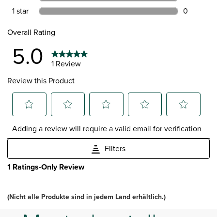
0 reviews 
1 star
stars
0
0 reviews 
Overall Rating
5.0
1 Review
Review this Product
Select
Select
Select
Select
Select
Adding a review will require a valid email for verification
to
to
to
to
to
rate
rate
rate
rate
rate
Filters
the
the
the
the
the
item
item
item
item
item
1
1 Ratings-Only Review
with
with
with
with
with
to
1
2
3
4
5
0
star.
stars.
stars.
stars.
stars.
of
(Nicht alle Produkte sind in jedem Land erhältlich.)
This
This
This
This
This
1
action
action
action
action
action
Review