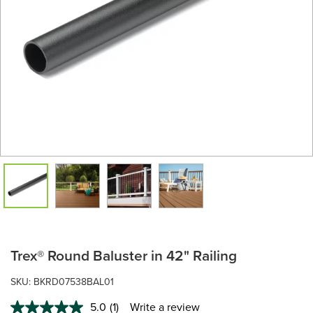
Trex® Round Baluster in 42" Railing
SKU: BKRD07538BAL01
5.0
(1)
Write a review
Read