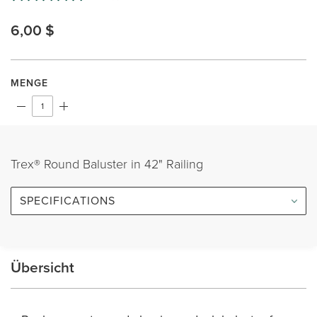
a
Review.
6,00 $
Same
page
link.
MENGE
Trex® Round Baluster in 42" Railing
SPECIFICATIONS
Übersicht