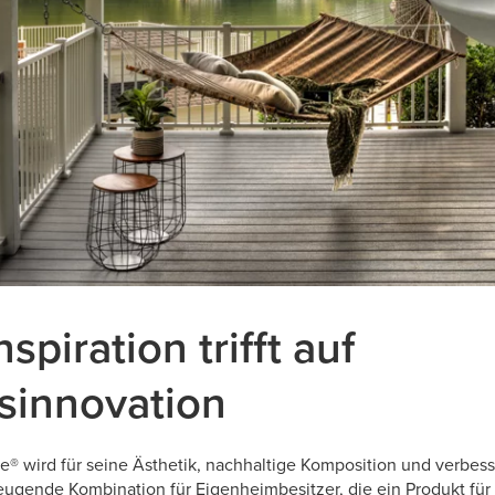
spiration trifft auf
sinnovation
e® wird für seine Ästhetik, nachhaltige Komposition und verbess
eugende Kombination für Eigenheimbesitzer, die ein Produkt für