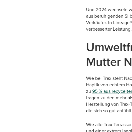
Und 2024 wechseln wir
aus beruhigenden Silbe
Verkäufer. In Lineage®
verbesserter Leistung.
Umweltfr
Mutter N
Wie bei Trex steht Na
Haptik von echtem Hol
zu
95 % aus recycelte
tragen zu den mehr al
Herstellung von Trex-
die sich so gut anfühlt
Wie alle Trex Terrass
und einer extrem lang