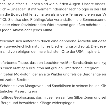
enauso einfach zu leben sind wie auf den Augen. Unsere bisher
lich – Lineage® ist mit wärmemindernder Technologie in der Hüll
 um die Boards kühler zu halten als andere Terrassendielen aus V
.* Ob Sie also eine Frühlingsfeier veranstalten, die Sommersonn
n oder einen faszinierenden Winterabend genießen möchten – L
r jeden Anlass oder jedes Klima.
zeichnet sich außerdem durch eine gehobene Ästhetik mit dezen
ein unvergleichlich natürliches Erscheinungsbild sorgt. Die deze
n sind von einigen der malerischsten Orte der USA inspiriert:
mefarbenes Taupe, das den Leuchten weißer Sandstrände und zyp
s einen kräftigen Braunton mit grauen Untertönen integriert
nen tiefen Mokkaton, der an alte Wälder und felsige Berghänge er
nd zarten Streifen
 Schönheit von Mangroven und Sandküsten in seinem hellen Kü
ürlicher Maserung ein
 luftiges Gebirgsgrau, das mit seinen sanften Silbertönen und s
 Berge und bewaldeten Klänge widerspiegelt