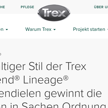
CHE
PFLEGE
ÜBER U
en
Warum Trex
Projekt starten
D
tiger Stil der Trex
end® Lineage®
endielen gewinnt die
en in Sachen Ordnung