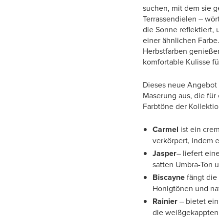
suchen, mit dem sie g
Terrassendielen – wört
die Sonne reflektiert,
einer ähnlichen Farbe
Herbstfarben genieße
komfortable Kulisse fü
Dieses neue Angebot 
Maserung aus, die für 
Farbtöne der Kollektio
Carmel
ist ein cre
verkörpert, indem e
Jasper
– liefert ei
satten Umbra-Ton u
Biscayne
fängt die
Honigtönen und nat
Rainier
– bietet ein
die weißgekappten