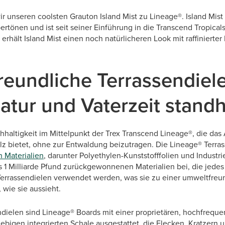
 unseren coolsten Grauton Island Mist zu Lineage®. Island Mist
rtönen und ist seit seiner Einführung in die Transcend Tropicals
 erhält Island Mist einen noch natürlicheren Look mit raffiniert
eundliche Terrassendiele
atur und Vaterzeit stand
chhaltigkeit im Mittelpunkt der Trex Transcend Lineage®, die da
z bietet, ohne zur Entwaldung beizutragen. Die Lineage® Terra
n Materialien
, darunter Polyethylen-Kunststofffolien und Industri
s 1 Milliarde Pfund zurückgewonnenen Materialien bei, die jedes 
Terrassendielen verwendet werden, was sie zu einer umweltfreu
, wie sie aussieht.
endielen sind Lineage® Boards mit einer proprietären, hochfrequ
lebigen integrierten Schale ausgestattet, die Flecken, Kratzern