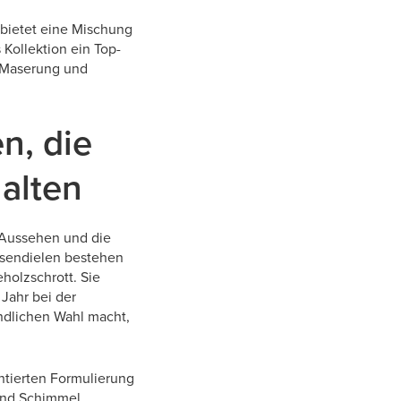
 bietet eine Mischung
 Kollektion ein Top-
er Maserung und
n, die
halten
s Aussehen und die
ssendielen bestehen
eholzschrott. Sie
Jahr bei der
ndlichen Wahl macht,
entierten Formulierung
 und Schimmel