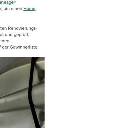
Lineage®
e, um einen
Home
.
ten Renovierungs-
et und geprüft,
ienen,
f der Gewinnerliste.