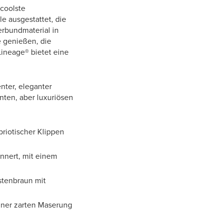
 coolste
e ausgestattet, die
erbundmaterial in
e genießen, die
ineage® bietet eine
ter, eleganter
nten, aber luxuriösen
riotischer Klippen
innert, mit einem
stenbraun mit
einer zarten Maserung