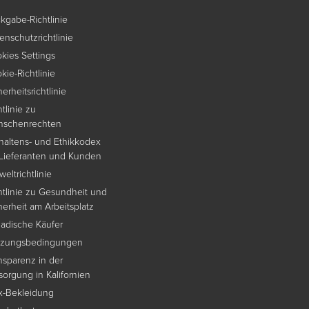
kgabe-Richtlinie
enschutzrichtlinie
kies Settings
kie-Richtlinie
herheitsrichtlinie
htlinie zu
nschenrechten
haltens- und Ethikkodex
 Lieferanten und Kunden
eltrichtlinie
htlinie zu Gesundheit und
herheit am Arbeitsplatz
adische Käufer
tzungsbedingungen
nsparenz in der
sorgung in Kalifornien
x-Bekleidung