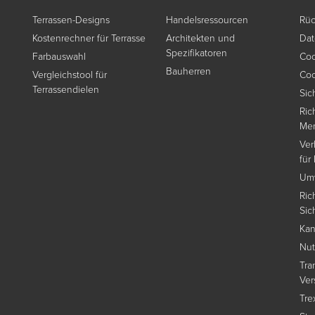
Terrassen-Designs
Handelsressourcen
Rüc
Kostenrechner für Terrasse
Architekten und
Dat
Spezifikatoren
Farbauswahl
Coo
Bauherren
Vergleichstool für
Coo
Terrassendielen
Sic
Ric
Me
Ver
für
Umw
Ric
Sic
Kan
Nu
Tra
Ver
Tre