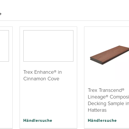
e
Trex Enhance® in
Cinnamon Cove
Trex Transcend®
Lineage® Composi
Decking Sample i
Hatteras
Händlersuche
Händlersuche