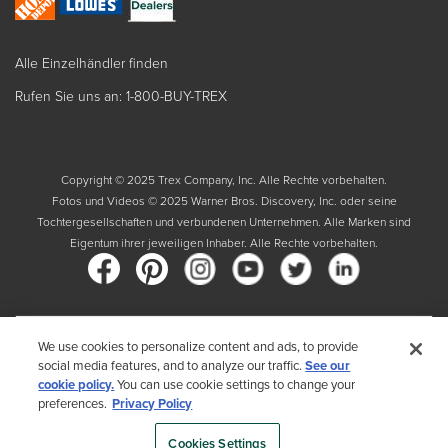
Alle Einzelhändler finden
Rufen Sie uns an: 1-800-BUY-TREX
Copyright © 2025 Trex Company, Inc. Alle Rechte vorbehalten.
Fotos und Videos © 2025 Warner Bros. Discovery, Inc. oder seine
Tochtergesellschaften und verbundenen Unternehmen. Alle Marken sind
Eigentum ihrer jeweiligen Inhaber. Alle Rechte vorbehalten.
Land
We use cookies to personalize content and ads, to provide
social media features, and to analyze our traffic.
See our
Indem Sie Ihr Land auswählen, bestätigen Sie, dass Sie die
cookie policy.
You can use cookie settings to change your
Datenschutzrichtlinie von Trex gelesen haben
preferences.
Privacy Policy
Cookies Settings