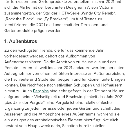
für Terrassen- und Gartenprodukte zu erstellen. Im Jahr 2021 hat
sich die Marke mit der berühmten Designerin Alison Victoria
zusammengetan, der Star der HGTV-Serie „Windy City Rehab“,
„Rock the Block“ und „Ty Breakers“, um fünf Trends zu
identifizieren, die 2021 die Landschaft der Terrassen- und
Gartenprodukte prägen werden.
1. Außenbüros
Zu den wichtigsten Trends, die für das kommende Jahr
vorhergesagt werden, gehört das Aufkommen von
Außenarbeitsplätzen. Da die Arbeit von zu Hause aus und das
Remote-Lernen bis weit ins Jahr 2021 andauern werden, berichten
Auftragnehmer von einem erhöhten Interesse an Außenbereichen,
die Fachleute und Studenten bequem und funktionell unterbringen
können. Die Nachfrage nach stilvollen Schuppen und Hofhäusern
nimmt zu. Auch
Pergolas
sind sehr gefragt. In der Tat nennt Houzz
aufgrund seiner Vielseitigkeit und Erschwinglichkeit das Jahr 2021
„das Jahr der Pergola“. Eine Pergola ist eine relativ einfache
Ergänzung zu jeder Terrasse oder jedem Garten und schafft das
Aussehen und die Atmosphäre eines Außenraums, während sie
ein einzigartiges architektonisches Element hinzufügt. Natürlich
besteht sein Hauptzweck darin, Schatten bereitzustellen –