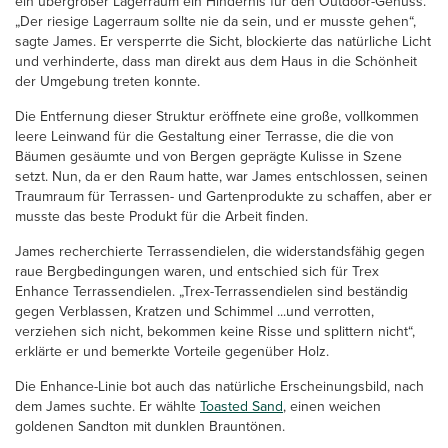
ein übergroßer Lagerraum ein Hindernis für den Outdoor-Genuss.
„Der riesige Lagerraum sollte nie da sein, und er musste gehen“,
sagte James. Er versperrte die Sicht, blockierte das natürliche Licht
und verhinderte, dass man direkt aus dem Haus in die Schönheit
der Umgebung treten konnte.
Die Entfernung dieser Struktur eröffnete eine große, vollkommen
leere Leinwand für die Gestaltung einer Terrasse, die die von
Bäumen gesäumte und von Bergen geprägte Kulisse in Szene
setzt. Nun, da er den Raum hatte, war James entschlossen, seinen
Traumraum für Terrassen- und Gartenprodukte zu schaffen, aber er
musste das beste Produkt für die Arbeit finden.
James recherchierte Terrassendielen, die widerstandsfähig gegen
raue Bergbedingungen waren, und entschied sich für Trex
Enhance Terrassendielen. „Trex-Terrassendielen sind beständig
gegen Verblassen, Kratzen und Schimmel ...und verrotten,
verziehen sich nicht, bekommen keine Risse und splittern nicht“,
erklärte er und bemerkte Vorteile gegenüber Holz.
Die Enhance-Linie bot auch das natürliche Erscheinungsbild, nach
dem James suchte. Er wählte
Toasted Sand
, einen weichen
goldenen Sandton mit dunklen Brauntönen.