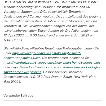
DIE TEILNAHME AM GEWINNSPIEL IST UNABHÄNGIG VOM KAUF.
Teilnahmeberechtigt sind Personen mit Wohnsitz in den 50
Vereinigten Staaten und D.C., einschließlich Territorien,
Besitzungen und Commonwealths, die zum Zeitpunkt des Beginns
der Promotion mindestens 21 Jahre alt sind. Stornieren, wo dies
verboten ist. Die Gewinnchancen hängen von der Anzahl der
teilnahmeberechtigten Einsendungen ab. Die Aktion beginnt am
18. April 2023 um 9:00 Uhr ET und endet am 9. Juni 2023 um
17:00 Uhr ET.
Die vollständigen offiziellen Regeln und Preisangaben finden Sie
unter
https://www.hgtv.com/sweepstakes/hgtv-smart-
home/sweepstakes/rules.
Um teilzunehmen, besuchen Sie
https://www.hgtv.com/sweepstakes/hgtv-smart-home/sweepstakes
oder
https://www.foodnetwork.com/sponsored/sweepstakes/hgtv-
smart-home-sweepstakes
. Gesponsert von Discovery
Communications, LLC, 230 Park Avenue South, New York, New
York 10003.
Verwandte Beiträge