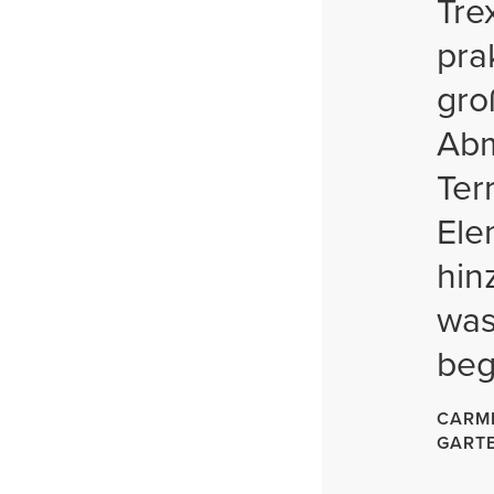
Tre
pra
gro
Abm
Ter
Ele
hin
was
beg
CARME
GART