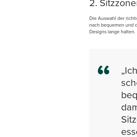
2. Sitzzone
Die Auswahl der richt
nach bequemen und den
Designs lange halten.
„Ic
sch
beq
dam
Sit
ess