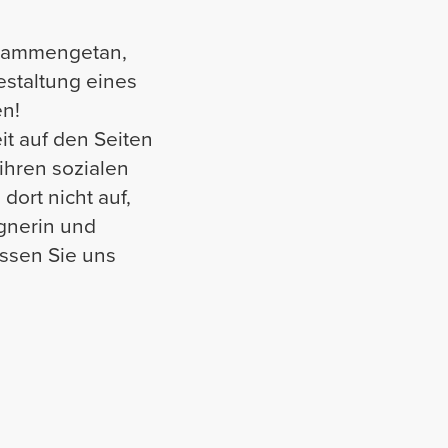
usammengetan,
estaltung eines
en!
it auf den Seiten
ihren sozialen
ort nicht auf,
gnerin und
assen Sie uns
0:00 / 2:37