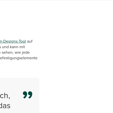
en-Designs-Tool
auf
s und kann mit
e sehen, wie jede
 Befestigungselemente
ch,
das