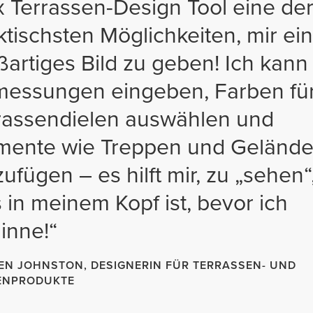
x Terrassen-Design Tool eine de
ktischsten Möglichkeiten, mir ein
ßartiges Bild zu geben! Ich kann
essungen eingeben, Farben fü
rassendielen auswählen und
mente wie Treppen und Gelände
zufügen – es hilft mir, zu „sehen“
 in meinem Kopf ist, bevor ich
inne!“
N JOHNSTON, DESIGNERIN FÜR TERRASSEN- UND
ENPRODUKTE