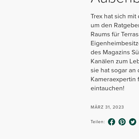
Trex hat sich m
um den Ratgeber 
Raums für Terras
Eigenheimbesitze
des Magazins Süd
Kanälen zum Leb
sie hat sogar a
Kameraexpertin f
eintauchen!
MÄRZ 31, 2023
Teilen: