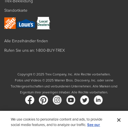
Trex-Bekleidung
Standortkarte
Alle Einzelhändler finden
Rufen Sie uns an: 1-800-BUY-TREX
Copyright © 2025 Trex Company, Inc. Alle Rechte vorbehalten.
Fotos und Videos © 2025 Warner Bros. Discovery, Inc. oder seine
Tochtergesellschaften und verbundenen Unternehmen. Alle Marken sind
Eigentum ihrer jeweiligen Inhaber. Alle Rechte vorbehalten.
Land
We use cookies to personalize content and ads, to provide
social media features, and to analyze our traffic.
See our