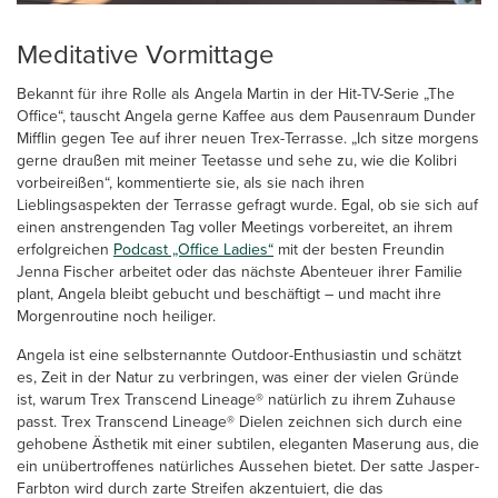
Meditative Vormittage
Bekannt für ihre Rolle als Angela Martin in der Hit-TV-Serie „The
Office“, tauscht Angela gerne Kaffee aus dem Pausenraum Dunder
Mifflin gegen Tee auf ihrer neuen Trex-Terrasse. „Ich sitze morgens
gerne draußen mit meiner Teetasse und sehe zu, wie die Kolibri
vorbeireißen“, kommentierte sie, als sie nach ihren
Lieblingsaspekten der Terrasse gefragt wurde. Egal, ob sie sich auf
einen anstrengenden Tag voller Meetings vorbereitet, an ihrem
erfolgreichen
Podcast „Office Ladies“
mit der besten Freundin
Jenna Fischer arbeitet oder das nächste Abenteuer ihrer Familie
plant, Angela bleibt gebucht und beschäftigt – und macht ihre
Morgenroutine noch heiliger.
Angela ist eine selbsternannte Outdoor-Enthusiastin und schätzt
es, Zeit in der Natur zu verbringen, was einer der vielen Gründe
ist, warum Trex Transcend Lineage® natürlich zu ihrem Zuhause
passt. Trex Transcend Lineage® Dielen zeichnen sich durch eine
gehobene Ästhetik mit einer subtilen, eleganten Maserung aus, die
ein unübertroffenes natürliches Aussehen bietet. Der satte Jasper-
Farbton wird durch zarte Streifen akzentuiert, die das