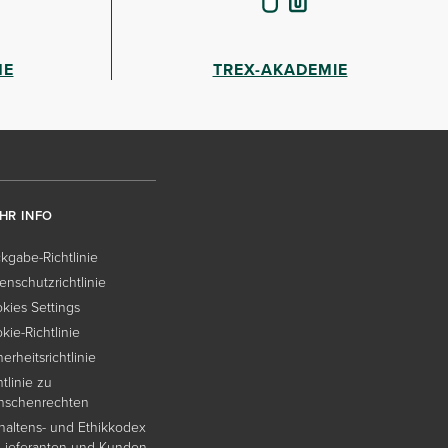
HE
TREX-AKADEMIE
HR INFO
kgabe-Richtlinie
enschutzrichtlinie
kies Settings
kie-Richtlinie
herheitsrichtlinie
htlinie zu
nschenrechten
haltens- und Ethikkodex
 Lieferanten und Kunden