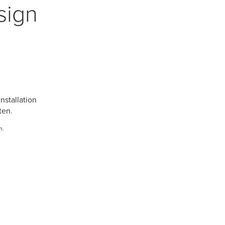
sign
nstallation
ten.
n.
0:00 / 2:55