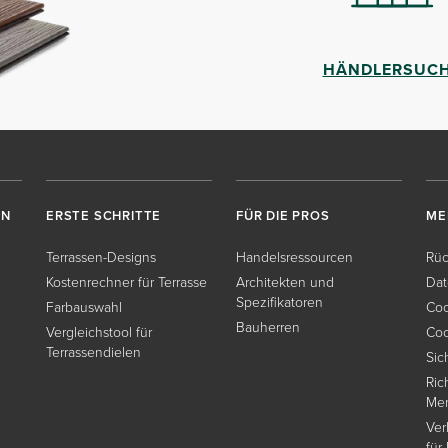
HÄNDLERSUC
EN
ERSTE SCHRITTE
FÜR DIE PROS
ME
Terrassen-Designs
Handelsressourcen
Rüc
Kostenrechner für Terrasse
Architekten und
Dat
Spezifikatoren
Farbauswahl
Coo
Bauherren
Vergleichstool für
Coo
Terrassendielen
Sic
Ric
Me
Ver
für