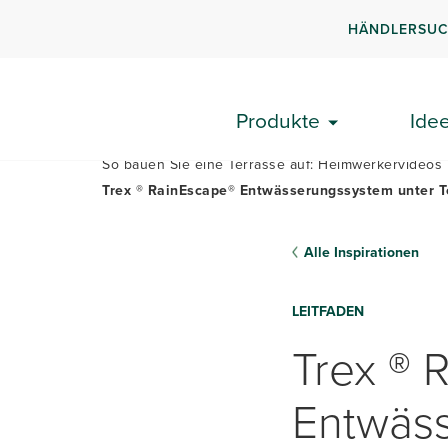
HÄNDLERSU
PLANE
Produkte
Ide
So bauen Sie eine Terrasse auf: Heimwerkervideo
Trex ® RainEscape® Entwässerungssystem unter T
Alle Inspirationen
LEITFADEN
Trex ® 
Entwäss