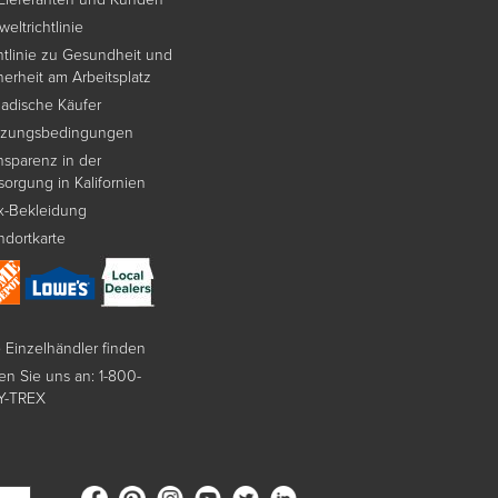
eltrichtlinie
htlinie zu Gesundheit und
herheit am Arbeitsplatz
adische Käufer
tzungsbedingungen
nsparenz in der
sorgung in Kalifornien
x-Bekleidung
ndortkarte
e Einzelhändler finden
en Sie uns an: 1-800-
Y-TREX