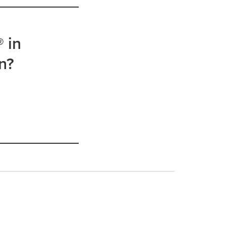
 in
n?