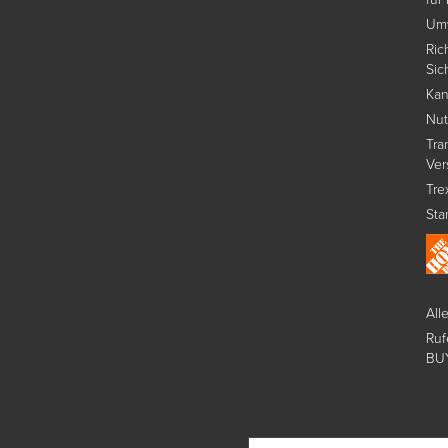
Umw
Ric
Sic
Kan
Nu
Tra
Ver
Tre
Sta
All
Ruf
BU