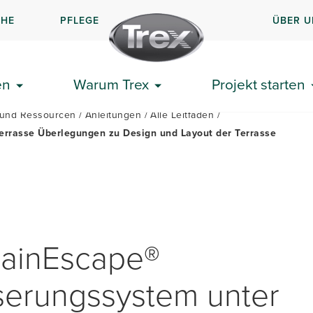
CHE
PFLEGE
ÜBER U
N SIE IHRE TERRASSE
ERSTE SCHRITTE
ANLEITUN
en
Warum Trex
Projekt starten
s und Ressourcen
Anleitungen
Alle Leitfäden
errasse Überlegungen zu Design und Layout der Terrasse
RainEscape®
erungssystem unter